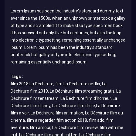
Lorem Ipsum has been the industry's standard dummy text
ever since the 1500s, when an unknown printer took a galley
of type and scrambled it to make sfsa type specimen book.
It has survived not only five but centuries, but also the leap
into electronic typesetting, remaining essentially unchanged
Ipsum. Lorem Ipsum has been the industry's standard
printer tok but galley of type into electronic typesetting,
remaining essentially unchanged Ipsum.
Tags :
film 2018 La Déchirure, film La Déchirure netflix, La
Déchirure film 2019, La Déchirure film streaming gratis, La
Déchirure filmzenstream, La Déchirure film d'horreur, La
Déchirure film disney, La Déchirure film drole,La Déchirure
film a voir, La Déchirure film animation, La Déchirure film au
cinema, film a regarder, film action 2018, film ado, film
aventure, film amour, La Déchirure film review, film with me
in it, La Déchirure film about coffee, La Déchirure film