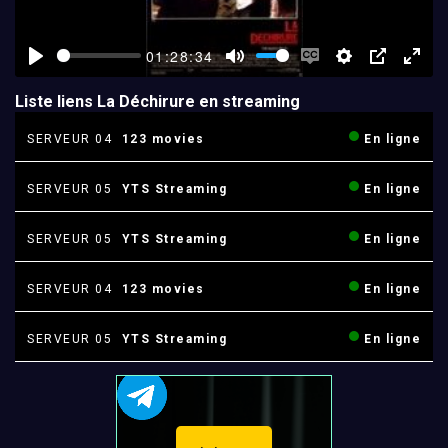
01:28:34
Play
Mute
Enable
Settings
PIP
Ente
captions
full
Liste liens La Déchirure en streaming
SERVEUR 04
123 movies
En ligne
SERVEUR 05
YTS Streaming
En ligne
SERVEUR 05
YTS Streaming
En ligne
SERVEUR 04
123 movies
En ligne
SERVEUR 05
YTS Streaming
En ligne