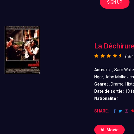
SIGN UP
La Déchirur
(564
Acteurs
: , Sam Wate
Ngor, John Malkovich
Genre
: , Drame, Hist
Date de sortie
: 13 f
Nationalité
:
SHARE:
All Movie